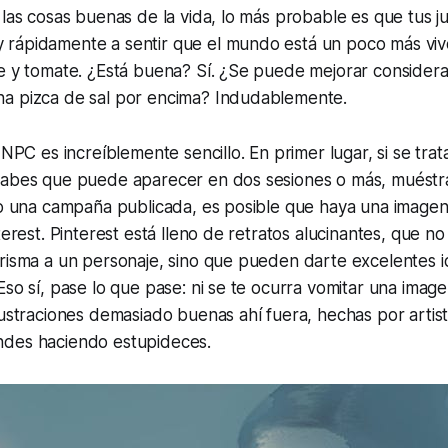
 las cosas buenas de la vida, lo más probable es que tus 
rápidamente a sentir que el mundo está un poco más viv
te y tomate. ¿Está buena? Sí. ¿Se puede mejorar conside
a pizca de sal por encima? Indudablemente.
n NPC es increíblemente sencillo. En primer lugar, si se tra
sabes que puede aparecer en dos sesiones o más, muéstr
do una campaña publicada, es posible que haya una imagen e
nterest. Pinterest está lleno de retratos alucinantes, que n
risma a un personaje, sino que pueden darte excelentes i
Eso sí, pase lo que pase: ni se te ocurra vomitar una imag
lustraciones demasiado buenas ahí fuera, hechas por artis
ndes haciendo estupideces.