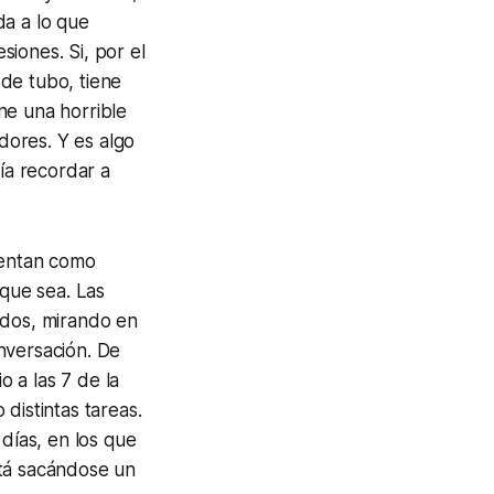
da a lo que
iones. Si, por el
de tubo, tiene
ne una horrible
adores. Y es algo
ía recordar a
ientan como
 que sea. Las
ados, mirando en
nversación. De
o a las 7 de la
distintas tareas.
 días, en los que
stá sacándose un