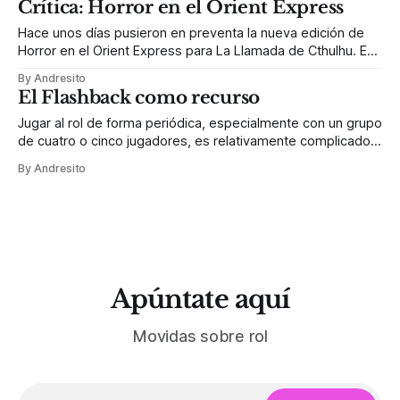
Crítica: Horror en el Orient Express
“gracias”. Y, por cualquier motivo, esa
Hace unos días pusieron en preventa la nueva edición de
Horror en el Orient Express para La Llamada de Cthulhu. Es
una campaña a la que le tengo cierto cariño e
By Andresito
inevitablemente estuve pensando en ella y en todas las
El Flashback como recurso
veces que la he dirigido, que han sido unas pocas.
Jugar al rol de forma periódica, especialmente con un grupo
de cuatro o cinco jugadores, es relativamente complicado.
Todas las personas, en mayor o menor medida, tenemos
By Andresito
una serie de responsabilidades que sencillamente son más
importantes que jugar al rol, como puede ser trabajar, hacer
la comida, cuidar a un
Apúntate aquí
Movidas sobre rol