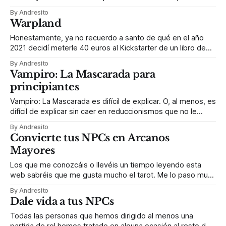
Wolf publicó la segunda edición que, esta vez sí, aguantaría
By Andresito
seis años en tiendas, recibiendo más de cuarenta libros
Warpland
complementarios, incluyendo varios manuales dedicados
exclusivamente a cada uno de los
Honestamente, ya no recuerdo a santo de qué en el año
2021 decidí meterle 40 euros al Kickstarter de un libro de
rol escrito por una persona que no conozco de nada. Una
By Andresito
suerte de retroclón, nada menos. En tapa blanda. Pero sin
Vampiro: La Mascarada para
lugar a dudas, le estoy eternamente agradecido
principiantes
Vampiro: La Mascarada es difícil de explicar. O, al menos, es
difícil de explicar sin caer en reduccionismos que no le
hacen ninguna justicia. Definirlo como “un juego de
By Andresito
vampiros ambientado en el mundo actual” es como decir
Convierte tus NPCs en Arcanos
que el Señor de los Anillos va “de unos amigos que llevan
Mayores
Los que me conozcáis o llevéis un tiempo leyendo esta
web sabréis que me gusta mucho el tarot. Me lo paso muy
bien echando las cartas. Como ya comenté hace unos
By Andresito
meses, además, me parece que las cartas pueden ser una
Dale vida a tus NPCs
herramienta muy útil a la hora de crear historias.
Todas las personas que hemos dirigido al menos una