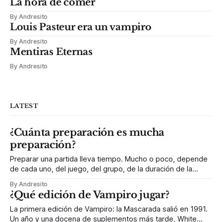
La hora de comer
By Andresito
Louis Pasteur era un vampiro
By Andresito
Mentiras Eternas
By Andresito
LATEST
¿Cuánta preparación es mucha
preparación?
Preparar una partida lleva tiempo. Mucho o poco, depende
de cada uno, del juego, del grupo, de la duración de la
sesión, de muchos otros factores. Pero tiempo de
By Andresito
preparación siempre hay. Aunque sea el de todas esas
¿Qué edición de Vampiro jugar?
horas previas que te has pegado leyendo al menos un libro
básico
La primera edición de Vampiro: la Mascarada salió en 1991.
Un año y una docena de suplementos más tarde, White