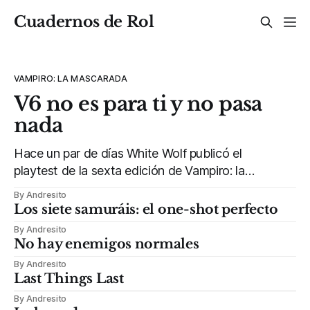
Cuadernos de Rol
VAMPIRO: LA MASCARADA
V6 no es para ti y no pasa
nada
Hace un par de días White Wolf publicó el
playtest de la sexta edición de Vampiro: la
Mascarada. Son dos documentos en formato
By Andresito
PDF, uno de 178 páginas y otro de solo 46,
Los siete samuráis: el one-shot perfecto
que han encendido a buena parte del fandom
By Andresito
de Mundo de Tinieblas. El motivo: esta nueva
No hay enemigos normales
edición
By Andresito
Last Things Last
By Andresito