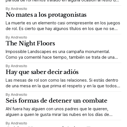
partida de rol hemos tratado en alguna ocasión al resto de
los personajes que habitan nuestro mundo como si no
By Andresito
fuesen más que tristes NPCs atrapados dentro de un
No mates a los protagonistas
videojuego imaginario. Es algo muy común. Los personajes
jugadores entran en una
La muerte es un elemento casi omnipresente en los juegos
de rol. Es cierto que hay algunos títulos en los que no se
contempla la posibilidad de morir, como Tales from the
By Andresito
Loop —del cuál he dirigido unas cuantas sesiones— pero
The Night Floors
son la excepción a una regla dominada por clases
Impossible Landscapes es una campaña monumental.
Como ya comenté hace tiempo, también se trata de una
campaña muy difícil de dirigir, para la que es recomendable
By Andresito
darle al menos dos o tres vueltas al libro. Y ahora que Devir
Hay que saber decir adiós
ha confirmado que va a editarlo en español, creo que es
Las mesas de rol son como las relaciones. Si estás dentro
de una mesa en la que prima el respeto y en la que todos
los integrantes se llevan bien o tienen una relación cordial,
By Andresito
lo más probable es que todo vaya bien. Al fin y al cabo,
Seis formas de detener un combate
jugar una
Ahí fuera hay alguien con unos padres que le quieren,
alguien a quien le gusta mirar las nubes en los días de
verano, que se ha enamorado, que ha perdido un amigo, al
By Andresito
que le gustan los animales, que siempre dice “por favor” y